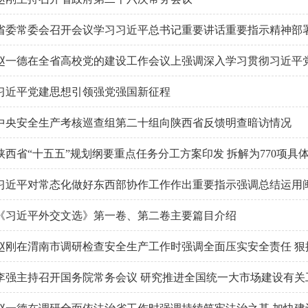
省委常委会召开会议学习习近平总书记重要讲话重要指示精神部署人
赵一德在全省高校党的建设工作会议上强调深入学习贯彻习近平党建思
习近平党建思想引领强党强国新征程
中央安全生产考核巡查组第二十组向陕西省反馈明查暗访情况
陕西省“十五五”规划纲要重点任务分工方案印发 拆解为770项具
习近平对常态化做好东西部协作工作作出重要指示强调总结运用闽宁
《习近平外交文选》第一卷、第二卷主要篇目介绍
赵刚在渭南市调研检查安全生产工作时强调全面压实安全责任 狠抓隐
李强主持召开国务院常务会议 研究推进全国统一大市场建设有关