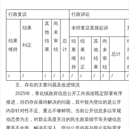
行政复议
行政诉讼
其
尚
结果
未经复议直接起诉
他
未
结果
结
审
总
结
结
其
尚
纠正
维持
果
结
计
果
果
他
未
总计
维
纠
结
审
持
正
果
结
/
/
/
/
/
/
/
/
/
/
/
五、存在的主要问题及改进情况
2025年，青化镇政府信息公开工作虽按既定部署有序
推进，但仍存在亟待解决的问题，其中较为突出的是公开
内容针对性不足、重点不够鲜明。当前公开信息多以常规
动态类为主，对群众高度关注的民生政策细节等关键信息
覆盖不全面、解读不深入，部分公开内容与群众实际需求