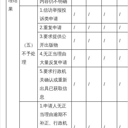
理结
内容仍不明确
果
1.信访举报投
/
/
/
/
诉类申请
2.重复申请
/
/
/
/
3.要求提供公
/
/
/
/
（五）
开出版物
不予处
4.无正当理由
/
/
/
/
理
大量反复申请
5.要求行政机
关确认或重新
/
/
/
/
出具已获取信
息
1.申请人无正
当理由逾期不
补正、行政机
/
/
/
/