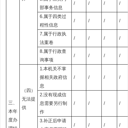
/
/
/
/
部事务信息
6.属于四类过
/
/
/
/
程性信息
7.属于行政执
/
/
/
/
法案卷
8.属于行政查
/
/
/
/
询事项
1.本机关不掌
握相关政府信
/
/
/
/
息
（四）
2.没有现成信
无法提
三、
息需要另行制
/
/
/
/
供
本年
作
度办
3.补正后申请
/
/
/
/