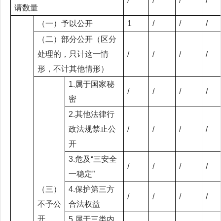
/
/
/
/
请数量
（一）予以公开
1
/
/
/
（二）部分公开（区分
处理的，只计这一情
/
/
/
/
形，不计其他情形）
1.属于国家秘
/
/
/
/
密
2.其他法律行
政法规禁止公
/
/
/
/
开
3.危及“三安全
/
/
/
/
一稳定”
（三）
4.保护第三方
/
/
/
/
不予公
合法权益
开
5.属于三类内