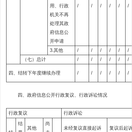
用、行政
/
/
/
/
/
/
机关不再
处理其政
府信息公
开申请
3.其他
/
/
/
/
/
/
（七）总计
/
/
/
/
/
/
四、结转下年度继续办理
/
/
/
/
/
/
四、政府信息公开行政复议、行政诉讼情况
行政复议
行政诉讼
结
尚
其他
未经复议直接起诉
复议后起