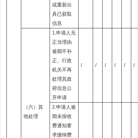
或重新出
具已获取
信息
1.申请人无
正当理由
逾期不补
正、行政
/
/
/
/
/
/
机关不再
处理其政
府信息公
开申请
（六）其
2.申请人逾
他处理
期未按收
费通知要
求缴纳费