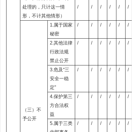
处理的，只计这一情
/
/
/
/
/
/
形，不计其他情形）
1.属于国家
/
/
/
/
/
/
秘密
2.其他法律
/
/
/
/
/
/
行政法规
禁止公开
3.危及“三
/
/
/
/
/
/
安全一稳
定”
4.保护第三
/
/
/
/
/
/
方合法权
（三）不
益
予公开
5.属于三类
/
/
/
/
/
/