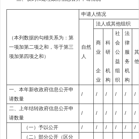
申请人情况
法人或其他组织
社
法
（本列数据的勾稽关系为：第
商
科
会
律
一项加第二项之和，等于第三
自然
业
研
公
服
项加第四项之和）
人
益
务
企
机
组
机
业
构
织
构
一、本年新收政府信息公开申
/
/
/
/
/
/
请数量
二、上年结转政府信息公开申
/
/
/
/
/
/
请数量
（一）予以公开
/
/
/
/
/
/
（二）部分公开（区分