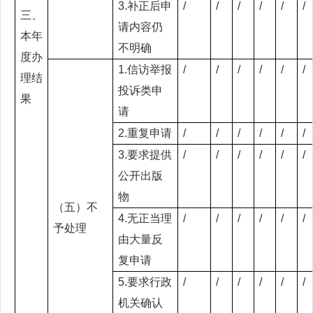
3.补正后申
/
/
/
/
/
/
三、
请内容仍
本年
不明确
度办
1.信访举报
/
/
/
/
/
/
理结
投诉类申
果
请
2.重复申请
/
/
/
/
/
/
3.要求提供
/
/
/
/
/
/
公开出版
物
（五）不
4.无正当理
/
/
/
/
/
/
予处理
由大量反
复申请
5.要求行政
/
/
/
/
/
/
机关确认