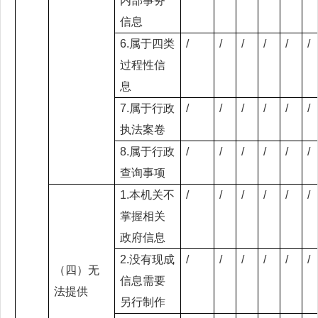
内部事务
信息
6.属于四类
/
/
/
/
/
/
过程性信
息
7.属于行政
/
/
/
/
/
/
执法案卷
8.属于行政
/
/
/
/
/
/
查询事项
1.本机关不
/
/
/
/
/
/
掌握相关
政府信息
2.没有现成
/
/
/
/
/
/
（四）无
信息需要
法提供
另行制作