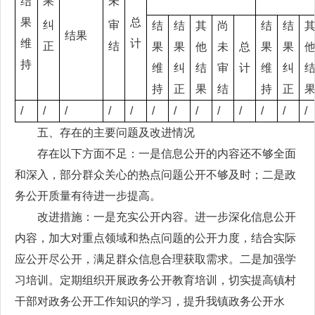
结
果
未
果
总
纠
审
结
结
其
尚
结
结
结果
维
计
正
结
果
果
他
未
总
果
果
持
维
纠
结
审
计
维
纠
持
正
果
结
持
正
/
/
/
/
/
/
/
/
/
/
/
/
/
五、存在的主要问题及改进情况
存在以下方面不足：一是信息公开的内容还不够全面
和深入，部分群众关心的热点问题公开不够及时；二是政
务公开质量有待进一步提高。
改进措施：一是充实公开内容。进一步深化信息公开
内容，加大对重点领域和热点问题的公开力度，结合实际
应公开尽公开，满足群众信息合理获取需求。二是加强学
习培训。定期组织开展政务公开教育培训，切实提高镇村
干部对政务公开工作知识的学习，提升我镇政务公开水