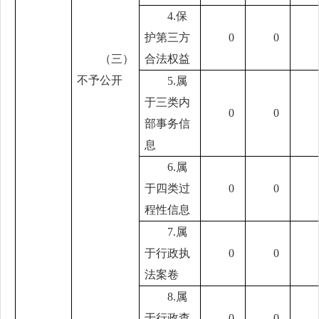
4.保
护第三方
0
0
（三）
合法权益
不予公开
5.属
于三类内
0
0
部事务信
息
6.属
于四类过
0
0
程性信息
7.属
于行政执
0
0
法案卷
8.属
于行政查
0
0