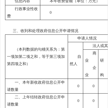
信息内容
本年收费金额（单位：万元）
行政事业性收
0
费
三、收到和处理政府信息公开申请情况
申请人情况
法人或其
（本列数据的勾稽关系为：第
商
一项加第二项之和，等于第三项加
自
业
研
第四项之和）
然人
企
业
构
一、本年新收政府信息公开申
0
0
请数量
二、上年结转政府信息公开申
0
0
请数量