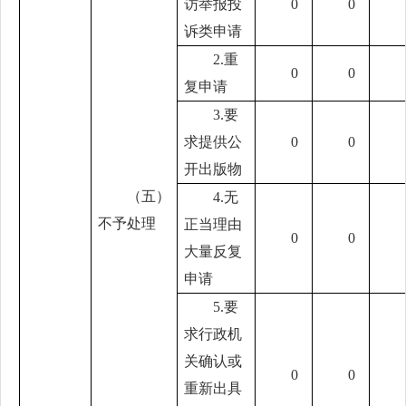
访举报投
0
0
诉类申请
2.重
0
0
复申请
3.要
求提供公
0
0
开出版物
（五）
4.无
不予处理
正当理由
0
0
大量反复
申请
5.要
求行政机
关确认或
0
0
重新出具