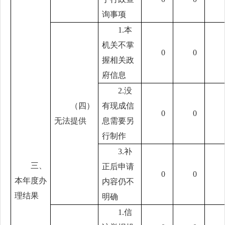
询事项
1.本
机关不掌
0
0
握相关政
府信息
2.没
（四）
有现成信
0
0
无法提供
息需要另
行制作
3.补
三、
正后申请
0
0
本年度办
内容仍不
理结果
明确
1.信