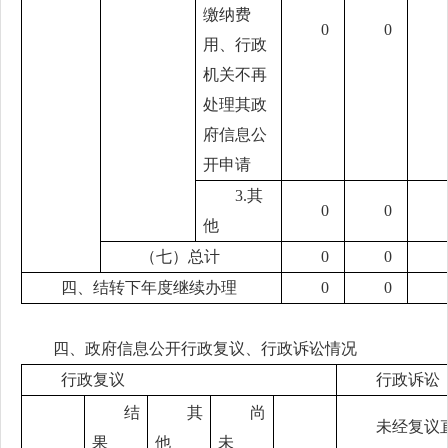
缴纳费
0
0
用、行政
机关不再
处理其政
府信息公
开申请
3.其
0
0
他
（七）总计
0
0
四、结转下年度继续办理
0
0
四、政府信息公开行政复议、行政诉讼情况
行政复议
行政诉讼
结
其
尚
未经复议
果
他
未