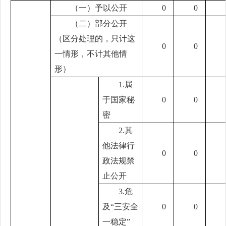
（一）予以公开
0
0
（二）部分公开
（区分处理的，只计这
0
0
一情形，不计其他情
形）
1.属
于国家秘
0
0
密
2.其
他法律行
0
0
政法规禁
止公开
3.危
及“三安全
0
0
一稳定”