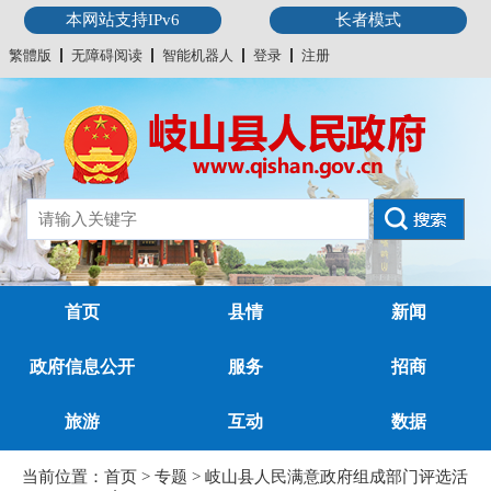
本网站支持IPv6
长者模式
繁體版
无障碍阅读
智能机器人
登录
注册
首页
县情
新闻
政府信息公开
服务
招商
旅游
互动
数据
当前位置：
首页
>
专题
>
岐山县人民满意政府组成部门评选活