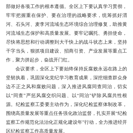
部做好各项工作的根本遵循。全区上下要认真学习贯彻，
牢牢把握重在保护、要在治理的战略要求，统筹抓好渭
河、石头河、麦李河流域生态环境综合治理修复，助推黄
河流域生态保护和高质量发展。要牢记嘱托、勇担使命，
尽快将思想和行动调整到大干快上的战斗状态上来，坚持
干字当头，狠抓项目建设、招商引资、产业发展等重点工
作，聚力拼起步，奋战开门红。
会议要求，全区上下要始终保持反腐败永远在路上的
坚韧执着，巩固深化党纪学习教育成果，深挖细查群众身
边不正之风和腐败问题，深入推进风腐同查同治，切实
以“同查”严惩风腐交织问题、以“同治”铲除风腐共性根
源。纪检监察工委要主动作为，深化纪检监察体制改革，
围绕高质量发展等重点任务强化政治监督，扎实开展“纪检
监察工作规范化法治化正规化建设年”行动，全力推进经开
区纪检监察工作高质量发展。